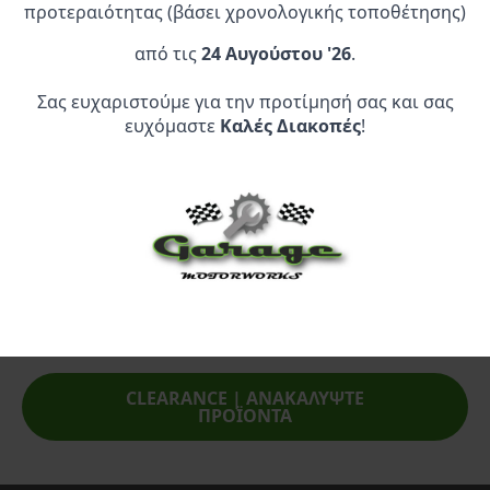
Καλάθι
Καλάθι
προτεραιότητας (βάσει χρονολογικής τοποθέτησης)
από τις
24 Αυγούστου '26
.
Σας ευχαριστούμε για την προτίμησή σας και σας
ευχόμαστε
Καλές Διακοπές
!
Επίσημος Αντιπρόσωπος:
Service Point:
CLEARANCE | ΑΝΑΚΑΛΥΨΤΕ
ΠΡΟΪΟΝΤΑ