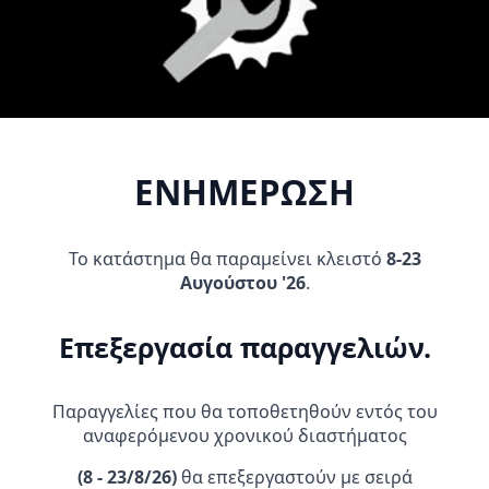
9,95
€
19,95
€
Original
Η
29,00
€
price
τρέχουσα
was:
τιμή
Προσθήκη Στο
Προσθήκη Στο
19,95 €.
είναι:
Καλάθι
Καλάθι
9,95 €.
ΕΝΗΜΕΡΩΣΗ
Το κατάστημα θα παραμείνει κλειστό
8-23
Αυγούστου '26
.
Επεξεργασία παραγγελιών.
BREMBO RACING ΤΡΟΜΠΑ
AFAM KIT ΑΛΥΣΙΔΟΓΡΑΝΑΖΑ
ΦΡΕΝΟΥ 19X20
KAWASAKI ZX 130 R1-G
ΧΡΥΣΗ
255,95
€
Παραγγελίες που θα τοποθετηθούν εντός του
31,95
€
αναφερόμενου χρονικού διαστήματος
Προσθήκη Στο
Προσθήκη Στο
(
8 - 23/8/26)
θα επεξεργαστούν με σειρά