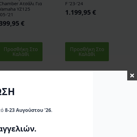
Chamber Ατσάλι Για
F ’23-’24
Yamaha YZ125
1.199,95
€
’05-’21
399,95
€
Προσθήκη Στο
Προσθήκη Στο
Καλάθι
Καλάθι
ΩΣΗ
τό
8-23 Αυγούστου '26
.
αγγελιών.
Pro Circuit Εξάτμιση
Pro Circuit Εξάτμιση