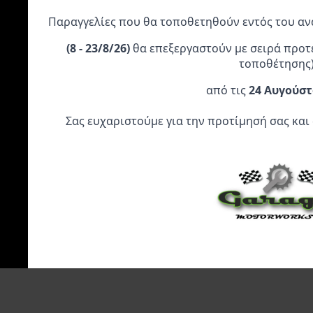
Works Expansion
304 Silencer Για
Παραγγελίες που θα τοποθετηθούν εντός του α
Chamber Ατσάλι
Yamaha YZ 125
Yamaha YZ250
’22-’24
(
8 - 23/8/26)
θα επεξεργαστούν με σειρά προτ
’02-’24, YZ250X
199,95
€
’16-’20
τοποθέτησης
399,95
€
από τις
24 Αυγούστ
Προσθήκη Στο
Προσθήκη Στο
Σας ευχαριστούμε για την προτίμησή σας και
Καλάθι
Καλάθι