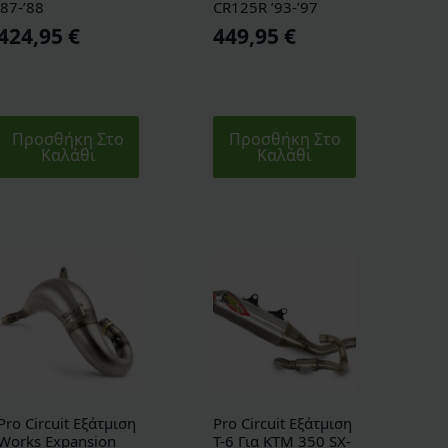
’87-’88
CR125R ’93-’97
424,95
€
449,95
€
Προσθήκη Στο
Προσθήκη Στο
Καλάθι
Καλάθι
Pro Circuit Εξάτμιση
Pro Circuit Εξάτμιση
Works Expansion
T-6 Για KTM 350 SX-