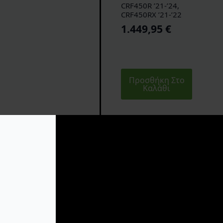
CRF450R ’21-’24,
CRF450RX ’21-’22
1.449,95
€
Προσθήκη Στο
Καλάθι
Pro Circuit Εξάτμιση