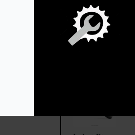
Works Expansion
Chamber Ατσάλι Για
Honda CR125R
’87-’88
349,95
€
Προσθήκη Στο
Καλάθι