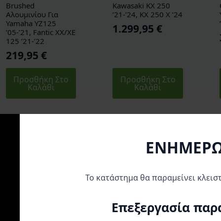
Brushed
Kawasaki KX 250
Αλουμινίου Για
’21-’24, KX 250 X ’24
Yamaha YZ125
1.299,95
€
’05-’21, Fantic XX/XE
125 ’21-’22
219,95
€
Προσθήκη Στο
Προσθήκη Στο
Καλάθι
Καλάθι
ΕΝΗΜΕΡ
Το κατάστημα θα παραμείνει κλεισ
Επεξεργασία παρ
Pro Circuit Εξάτμιση
Pro Circuit Εξάτμιση