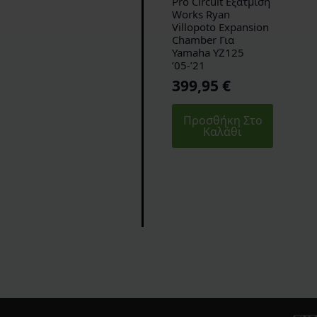
Pro Circuit Εξάτμιση
Works Ryan
Villopoto Expansion
Chamber Για
Yamaha YZ125
’05-’21
399,95
€
Προσθήκη Στο
Καλάθι