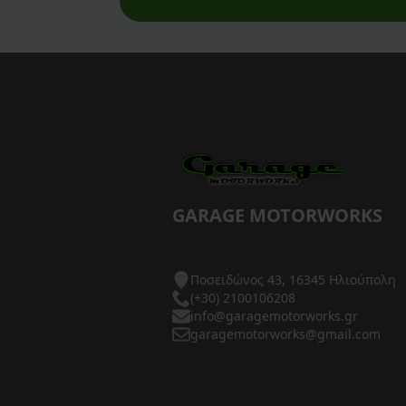
AXP Racing
Barkbusters
Barnett Clutches
Bihr
Biltwell
Bitubo
GARAGE MOTORWORKS
Blackbird
Ποσειδώνος 43, 16345 Ηλιούπολη
BMC Air Filters
(+30) 2100106208
info@garagemotorworks.gr
BMW Genuine Parts
garagemotorworks@gmail.com
Boyesen
Braking