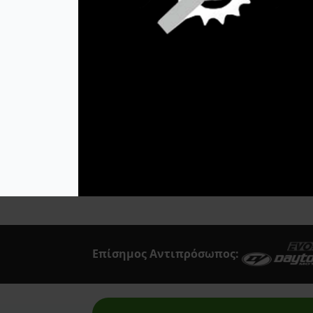
Acerbis
Ιμάντας OFF ROAD
MOOSE RACING
(εμπρός)
Afam
22,95
€
Airoh
Προσθήκη Στο
Καλάθι
Akrapovic
All Balls Racing
Alpinestars
Answer
Art Moto
Athena
Επίσημος Αντιπρόσωπος:
Auvray