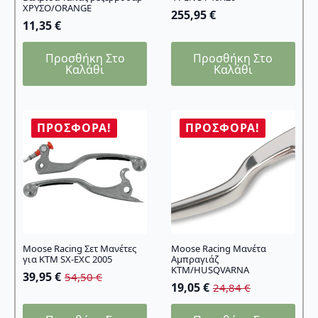
ΧΡΥΣΟ/ORANGE
255,95
€
11,35
€
Προσθήκη Στο
Προσθήκη Στο
Καλάθι
Καλάθι
ΠΡΟΣΦΟΡΆ!
ΠΡΟΣΦΟΡΆ!
Moose Racing Σετ Μανέτες
Moose Racing Μανέτα
για KTM SX-EXC 2005
Αμπραγιάζ
KTM/HUSQVARNA
39,95
€
54,50
€
Original
Η
19,05
€
24,84
€
Original
Η
price
τρέχουσα
price
τρέχουσα
was:
τιμή