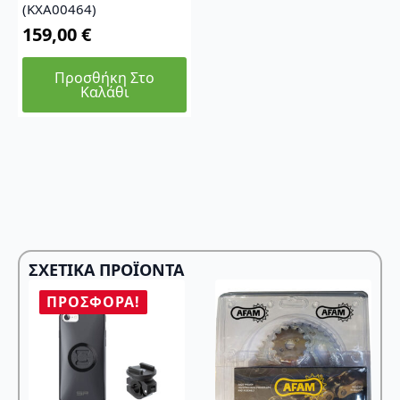
(KXA00464)
159,00
€
Προσθήκη Στο
Καλάθι
ΣΧΕΤΙΚΆ ΠΡΟΪΌΝΤΑ
ΠΡΟΣΦΟΡΆ!