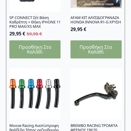
SP CONNECT Σέτ Βάση
AFAM KIT ΑΛΥΣΙΔΟΓΡΑΝΑΖΑ
Καθρέπτη + Θήκη iPHONE 11
HONDA INNOVA R1-G ΧΡΥΣΗ
PRO MAX/XS MAX
29,95
€
29,95
€
59,95
€
Original
Η
price
τρέχουσα
Προσθήκη Στο
Προσθήκη Στο
was:
τιμή
Καλάθι
Καλάθι
59,95 €.
είναι:
29,95 €.
Moose Racing Ανεπίστροφη
BREMBO RACING ΤΡΟΜΠΑ
Βαλβίδα Τάπας ρεζερβουάρ
ΦΡΕΝΟΥ 19X20