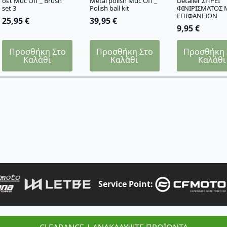
σετ Muc Off _ Brush
Metal polish Muc Off _
Detailer ΣΠΡΕΙ
set 3
Polish ball kit
ΦΙΝΙΡΙΣΜΑΤΟΣ 
ΕΠΙΦΑΝΕΙΩΝ
25,95
€
39,95
€
9,95
€
Προσθήκη Στο
Προσθήκη Στο
Προσθήκη 
Καλάθι
Καλάθι
Καλάθι
Service Point: