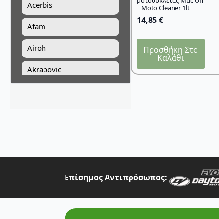
μοτοσυκλέτας Muc Off
Acerbis
_ Moto Cleaner 1lt
14,85
€
Afam
Airoh
Προσθήκη Στο
Καλάθι
Akrapovic
All Balls Racing
Alpinestars
Answer
Art Moto
Athena
Επίσημος Αντιπρόσωπος:
Auvray