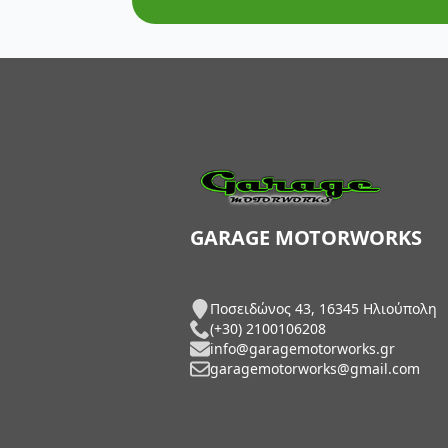
AXP Racing
Barkbusters
Barnett Clutches
Bihr
Biltwell
Bitubo
GARAGE MOTORWORKS
Blackbird
Ποσειδώνος 43, 16345 Ηλιούπολη
BMC Air Filters
(+30) 2100106208
info@garagemotorworks.gr
BMW Genuine Parts
garagemotorworks@gmail.com
Boyesen
Braking