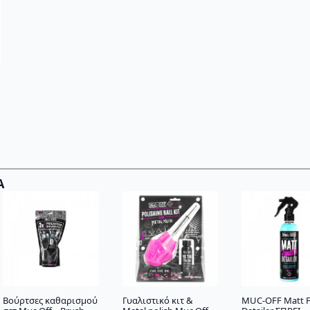
Α
Βούρτσες καθαρισμού
Γυαλιστικό κιτ &
MUC-OFF Matt F