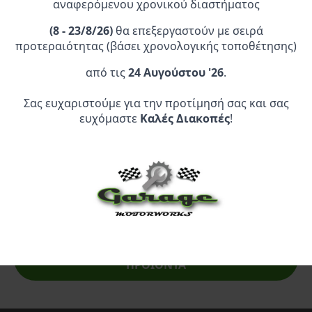
Καλάθι
Επιλογή
αναφερόμενου χρονικού διαστήματος
54,50 €.
είναι:
το
39,95 €.
προϊόν
(
8 - 23/8/26)
θα επεξεργαστούν με σειρά
έχει
προτεραιότητας (βάσει χρονολογικής τοποθέτησης)
πολλαπλές
παραλλαγές.
από τις
24 Αυγούστου '26
.
Οι
επιλογές
Σας ευχαριστούμε για την προτίμησή σας και σας
μπορούν
Επίσημος Αντιπρόσωπος:
ευχόμαστε
Καλές Διακοπές
!
να
επιλεγούν
Service Point:
στη
σελίδα
του
προϊόντος
CLEARANCE | ΑΝΑΚΑΛΥΨΤΕ
ΠΡΟΪΟΝΤΑ