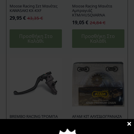
Moose Racing Σετ Μανέτες
Moose Racing Μανέτα
KAWASAKI KX-KXF
Αμπραγιάζ
KTM/HUSQVARNA
29,95
€
43,35
€
Original
Η
19,05
€
24,84
€
Original
Η
price
τρέχουσα
price
τρέχουσα
was:
τιμή
Προσθήκη Στο
Προσθήκη Στο
was:
τιμή
43,35 €.
είναι:
Καλάθι
Καλάθι
24,84 €.
είναι:
29,95 €.
19,05 €.
BREMBO RACING ΤΡΟΜΠΑ
AFAM KIT ΑΛΥΣΙΔΟΓΡΑΝΑΖΑ
ΣΥΜΠΛΕΚΤΗ ΑΚΤΙΝΙΚΗ PR 17
SUZUKI ADDRESS 125 R1-G
RCS (ΣΦΥΡΗΛΑΤΗ)
ΧΡΥΣΗ
309,95
€
29,00
€