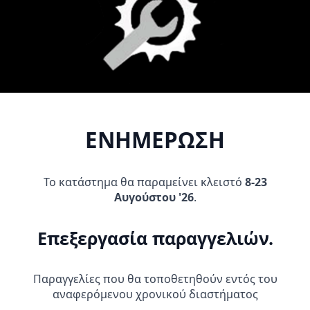
was:
τιμή
Προσθήκη Στο
Προσθήκη Στο
19,95 €.
είναι:
Καλάθι
Καλάθι
9,95 €.
ΕΝΗΜΕΡΩΣΗ
Το κατάστημα θα παραμείνει κλειστό
8-23
Αυγούστου '26
.
BREMBO RACING ΤΡΟΜΠΑ
BREMBO RACING ΤΡΟΜΠΑ
ΦΡΕΝΟΥ 17 RCS
ΦΡΕΝΟΥ 19X20
309,95
€
255,95
€
Επεξεργασία παραγγελιών.
Προσθήκη Στο
Προσθήκη Στο
Καλάθι
Καλάθι
Παραγγελίες που θα τοποθετηθούν εντός του
αναφερόμενου χρονικού διαστήματος