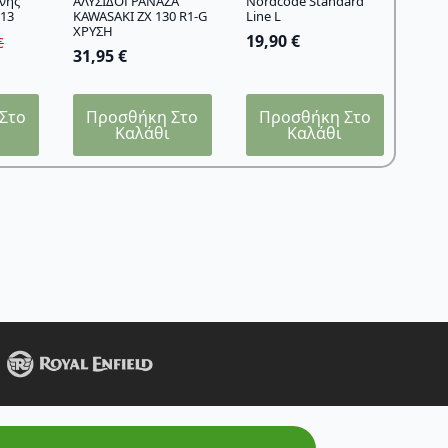
νης
ΑΛΥΣΙΔΟΓΡΑΝΑΖΑ
Nordcode Standard
13
KAWASAKI ZX 130 R1-G
Line L
ΧΡΥΣΗ
19,90
€
€
31,95
€
Στο
Προσθήκη Στο
Προσθήκη Στο
Καλάθι
Καλάθι