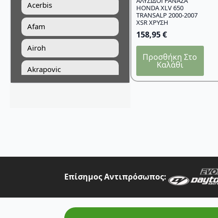
ΑΛΥΣΙΔΟΓΡΑΝΑΖΑ
Acerbis
HONDA XLV 650
TRANSALP 2000-2007
XSR ΧΡΥΣΗ
Afam
158,95
€
Airoh
Προσθήκη Στο
Καλάθι
Akrapovic
All Balls Racing
Alpinestars
Answer
Art Moto
Athena
Επίσημος Αντιπρόσωπος:
Auvray