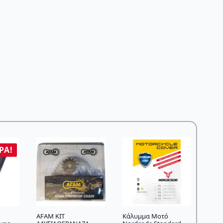
ΡΆ!
AFAM KIT
Kάλυμμα Mοτό