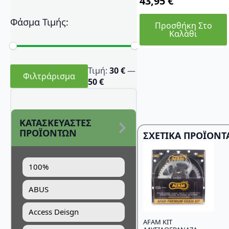
43,95
€
Φάσμα Τιμής:
Προσθήκη Στο
Καλάθι
Ελάχιστη
Μέγιστη
Τιμή:
30 €
—
τιμή
τιμή
Φιλτράρισμα
50 €
ΚΑΤΑΣΚΕΥΑΣΤΕΣ
ΠΡΟΪΟΝΤΩΝ
ΣΧΕΤΙΚΆ ΠΡΟΪΌΝΤ
100%
ABUS
Access Deisgn
AFAM KIT