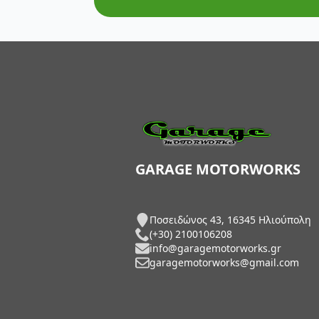
AXP Racing
Barkbusters
Barnett Clutches
Bihr
Biltwell
Bitubo
GARAGE MOTORWORKS
Blackbird
Ποσειδώνος 43, 16345 Ηλιούπολη
BMC Air Filters
(+30) 2100106208
info@garagemotorworks.gr
BMW Genuine Parts
garagemotorworks@gmail.com
Boyesen
Braking