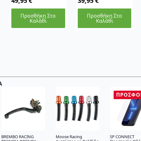
49,95
€
39,95
€
Προσθήκη Στο
Προσθήκη Στο
Καλάθι
Καλάθι
Α
ΠΡΟΣΦΟ
BREMBO RACING
Moose Racing
SP CONNECT