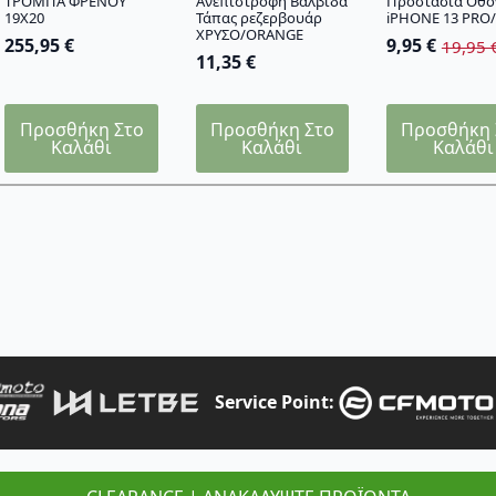
ΤΡΟΜΠΑ ΦΡΕΝΟΥ
Ανεπίστροφη Βαλβίδα
Προστασία Οθό
19X20
Τάπας ρεζερβουάρ
iPHONE 13 PRO/
ΧΡΥΣΟ/ORANGE
255,95
€
9,95
€
19,95
Original
Η
11,35
€
price
τρέχουσα
was:
τιμή
19,95 €.
είναι:
Προσθήκη Στο
Προσθήκη Στο
Προσθήκη 
9,95 €.
Καλάθι
Καλάθι
Καλάθι
Service Point: