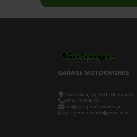
AXP Racing
Barkbusters
Barnett Clutches
Bihr
Biltwell
Bitubo
GARAGE MOTORWORKS
Blackbird
Ποσειδώνος 43, 16345 Ηλιούπολη
BMC Air Filters
(+30) 2100106208
info@garagemotorworks.gr
BMW Genuine Parts
garagemotorworks@gmail.com
Boyesen
Braking