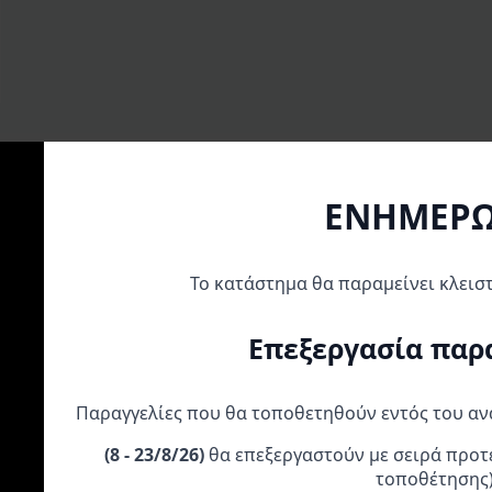
ΕΝΗΜΕΡ
Το κατάστημα θα παραμείνει κλεισ
Α
ΠΡΟΣΦΟΡΆ!
ΠΡΟΣΦΟ
Επεξεργασία παρ
Παραγγελίες που θα τοποθετηθούν εντός του α
(
8 - 23/8/26)
θα επεξεργαστούν με σειρά προτ
Moose Racing Σετ
Kάλυμμα Mοτό
Moose Racing Μ
τοποθέτησης