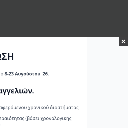
ΩΣΗ
τό
8-23 Αυγούστου '26
.
ΡΆ!
ΠΡΟΣΦΟΡΆ!
αγγελιών.
ναφερόμενου χρονικού διαστήματος
εραιότητας (βάσει χρονολογικής
ανέτα
Προστασία λεβιέ
BREMBO RACING
)