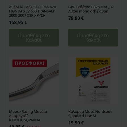
AFAM KIT ΑΛΥΣΙΔΟΓΡΑΝΑΖΑ
GIVI Βαλίτσα B32NMAL_32
HONDA XLV 650 TRANSALP
Λίτρα monolock μαύρη
2000-2007 XSR ΧΡΥΣΗ
79,90
€
158,95
€
Προσθήκη Στο
Προσθήκη Στο
Καλάθι
Καλάθι
ΠΡΟΣΦΟΡΆ!
Moose Racing Μανέτα
Kάλυμμα Mοτό Nordcode
Αμπραγιάζ
Standard Line M
KTM/HUSQVARNA
19,90
€
19,05
€