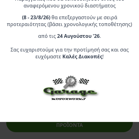
Προσθήκη Στο
Προσθήκη Στο
αναφερόμενου χρονικού διαστήματος
Καλάθι
Καλάθι
(
8 - 23/8/26)
θα επεξεργαστούν με σειρά
προτεραιότητας (βάσει χρονολογικής τοποθέτησης)
από τις
24 Αυγούστου '26
.
Σας ευχαριστούμε για την προτίμησή σας και σας
ευχόμαστε
Καλές Διακοπές
!
Επίσημος Αντιπρόσωπος:
Service Point:
CLEARANCE | ΑΝΑΚΑΛΥΨΤΕ
ΠΡΟΪΟΝΤΑ