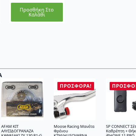
Προσθήκη Στο
Καλάθι
Α
ΠΡΟΣΦΟΡΆ!
ΠΡΟΣΦΟ
AFAM KIT
Moose Racing Μανέτα
SP CONNECT Σέ
ΑΛΥΣΙΔΟΓΡΑΝΑΖΑ
Φρένου
Καθρέπτη + Θή
KAWASAKI ZX 130 R1-G
KTM/HUSQVARNA
iPHONE 11 PRO