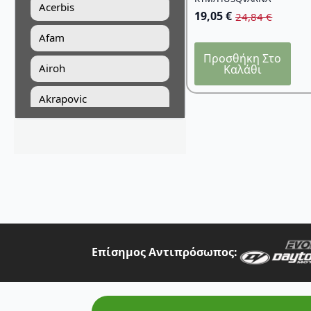
Acerbis
19,05
€
24,84
€
Original
Η
price
τρέχουσα
Afam
was:
τιμή
Προσθήκη Στο
24,84 €.
είναι:
Airoh
Καλάθι
19,05 €.
Akrapovic
All Balls Racing
Alpinestars
Answer
Art Moto
Athena
Επίσημος Αντιπρόσωπος:
Auvray