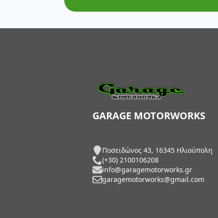
AXP Racing
Barkbusters
Barnett Clutches
Bihr
Biltwell
Bitubo
GARAGE MOTORWORKS
Blackbird
Ποσειδώνος 43, 16345 Ηλιούπολη
BMC Air Filters
(+30) 2100106208
info@garagemotorworks.gr
BMW Genuine Parts
garagemotorworks@gmail.com
Boyesen
Braking