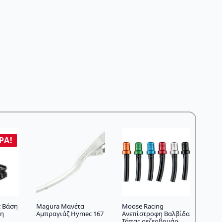
ΡΆ!
τ Βάση
Magura Μανέτα
Moose Racing
κη
Αμπραγιάζ Hymec 167
Ανεπίστροφη Βαλβίδα
Τάπας ρεζερβουάρ