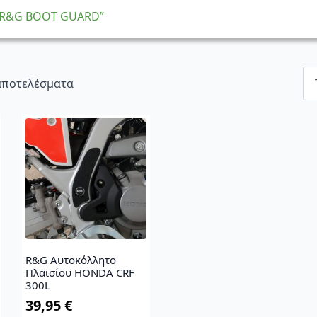
 “R&G BOOT GUARD”
Sorted
 αποτελέσματα
by
latest
R&G Αυτοκόλλητο
Πλαισίου HONDA CRF
300L
39,95
€