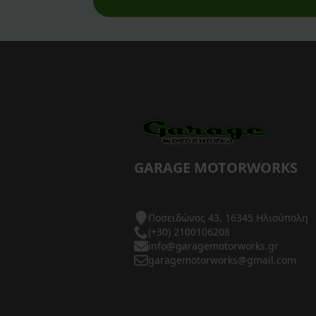
AXP Racing
Barkbusters
Barnett Clutches
Bihr
Biltwell
Bitubo
GARAGE MOTORWORKS
Blackbird
Ποσειδώνος 43, 16345 Ηλιούπολη
BMC Air Filters
(+30) 2100106208
info@garagemotorworks.gr
BMW Genuine Parts
garagemotorworks@gmail.com
Boyesen
Braking