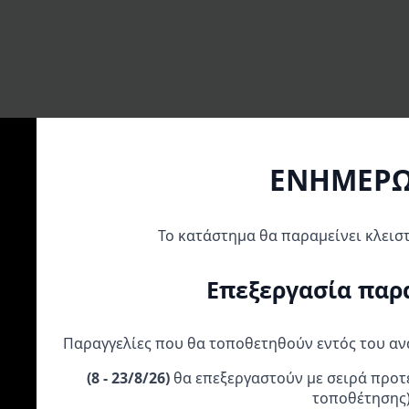
ΕΝΗΜΕΡ
Α
Το κατάστημα θα παραμείνει κλεισ
Επεξεργασία παρ
Παραγγελίες που θα τοποθετηθούν εντός του α
(
8 - 23/8/26)
θα επεξεργαστούν με σειρά προτ
AFAM KIT
AFAM KIT
Kάλυμμα Mοτό
ΑΛΥΣΙΔΟΓΡΑΝΑΖΑ
ΑΛΥΣΙΔΟΓΡΑΝΑΖΑ
Nordcode Stand
τοποθέτησης
KAWASAKI KAZE-R
HONDA INNOVA R1-G
Line M