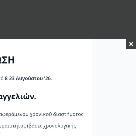
ΩΣΗ
τό
8-23 Αυγούστου '26
.
ΠΡΟΣΦΟΡΆ!
αγγελιών.
ναφερόμενου χρονικού διαστήματος
εραιότητας (βάσει χρονολογικής
AFAM KIT
SP CONNECT Σέτ Βάση
ard
ΑΛΥΣΙΔΟΓΡΑΝΑΖΑ
Καθρέπτη + Θήκη
)
KAWASAKI ZX 130 R1-G
iPHONE 11 PRO