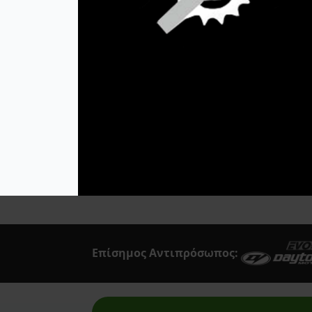
Acerbis
255,95
€
Afam
Airoh
Προσθήκη Στο
Καλάθι
Akrapovic
All Balls Racing
Alpinestars
Answer
Art Moto
Athena
Επίσημος Αντιπρόσωπος:
Auvray