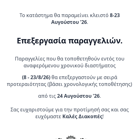
Προσθήκη Στο
Αυτό
Επιλογή
Καλάθι
Το κατάστημα θα παραμείνει κλειστό
8-23
το
Αυγούστου '26
.
προϊόν
έχει
πολλαπλές
Επεξεργασία παραγγελιών.
παραλλαγές.
Οι
επιλογές
Παραγγελίες που θα τοποθετηθούν εντός του
μπορούν
αναφερόμενου χρονικού διαστήματος
να
(
8 - 23/8/26)
θα επεξεργαστούν με σειρά
επιλεγούν
προτεραιότητας (βάσει χρονολογικής τοποθέτησης)
στη
σελίδα
Επιγονατίδες Acerbis
THOR ΕΠΙΓΟΝΑΤΙΔΕΣ
από τις
24 Αυγούστου '26
.
PROFILE 2.0 _ 17757 μαύρο-
ΜΑΥΡΕΣ (ONE SIZE)
του
κόκκινο
16,90
€
προϊόντος
39,95
€
Σας ευχαριστούμε για την προτίμησή σας και σας
ευχόμαστε
Καλές Διακοπές
!
Προσθήκη Στο
Προσθήκη Στο
Καλάθι
Καλάθι