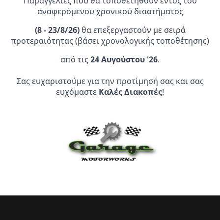
Παραγγελίες που θα τοποθετηθούν εντός του
αναφερόμενου χρονικού διαστήματος
(
8 - 23/8/26)
θα επεξεργαστούν με σειρά
προτεραιότητας (βάσει χρονολογικής τοποθέτησης)
Επίσημος Αντιπρόσωπος:
από τις
24 Αυγούστου '26
.
Service Point:
Σας ευχαριστούμε για την προτίμησή σας και σας
ευχόμαστε
Καλές Διακοπές
!
CLEARANCE | ΑΝΑΚΑΛΥΨΤΕ
ΠΡΟΪΟΝΤΑ