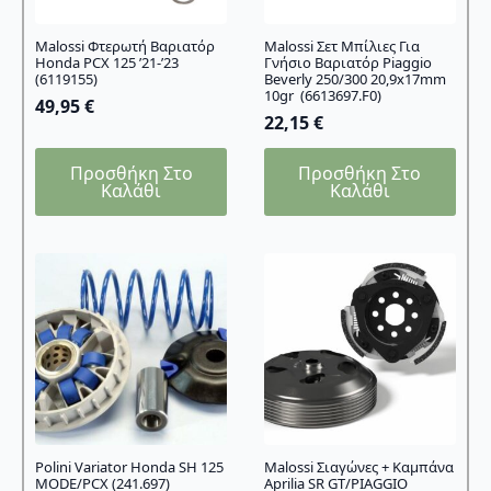
Malossi Φτερωτή Βαριατόρ
Malossi Σετ Μπίλιες Για
Honda PCX 125 ’21-’23
Γνήσιο Βαριατόρ Piaggio
(6119155)
Beverly 250/300 20,9x17mm
10gr (6613697.F0)
49,95
€
22,15
€
Προσθήκη Στο
Προσθήκη Στο
Καλάθι
Καλάθι
Polini Variator Honda SH 125
Malossi Σιαγώνες + Καμπάνα
MODE/PCX (241.697)
Aprilia SR GT/PIAGGIO