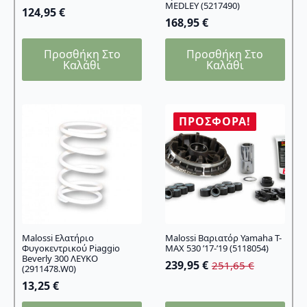
MEDLEY (5217490)
124,95
€
168,95
€
Προσθήκη Στο
Προσθήκη Στο
Καλάθι
Καλάθι
ΠΡΟΣΦΟΡΆ!
Malossi Ελατήριο
Malossi Βαριατόρ Yamaha T-
Φυγοκεντρικού Piaggio
MAX 530 ’17-’19 (5118054)
Beverly 300 ΛΕΥΚΟ
239,95
€
251,65
€
(2911478.W0)
Original
Η
price
τρέχουσα
13,25
€
was:
τιμή