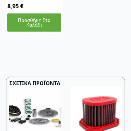
8,95
€
Προσθήκη Στο
Καλάθι
ΣΧΕΤΙΚΆ ΠΡΟΪΌΝΤΑ