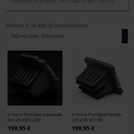
Προϊόντα με ετικέτα “REED VALVE ΜΟΤΟΚΡΟΣ”
Sorted
Βλέπετε 1–16 από 32 αποτελέσματα
by
latest
V-Force Ριντιέρα Kawasaki
V-Force Ριντιέρα Honda
KX125/KDX 200
CR125R ’87-’00
199,95
€
199,95
€