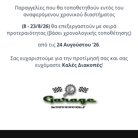
29,95 €.
Παραγγελίες που θα τοποθετηθούν εντός του
αναφερόμενου χρονικού διαστήματος
(
8 - 23/8/26)
θα επεξεργαστούν με σειρά
προτεραιότητας (βάσει χρονολογικής τοποθέτησης)
Επίσημος Αντιπρόσωπος:
από τις
24 Αυγούστου '26
.
Σας ευχαριστούμε για την προτίμησή σας και σας
Service Point:
ευχόμαστε
Καλές Διακοπές
!
CLEARANCE | ΑΝΑΚΑΛΥΨΤΕ
ΠΡΟΪΟΝΤΑ