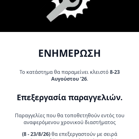
προϊόν
έχει
πολλαπλές
παραλλαγές.
Οι
επιλογές
μπορούν
ΕΝΗΜΕΡΩΣΗ
να
επιλεγούν
στη
σελίδα
Αδιάβροχο σέτ Acerbis _ Rain
Μπρελόκ ALPINESTARS TECH
Το κατάστημα θα παραμείνει κλειστό
8-23
Suit Logo_ 16428.090 μαύρο
10 BOOT
του
Αυγούστου '26
.
49,95
€
13,45
€
προϊόντος
Επεξεργασία παραγγελιών.
Προσθήκη Στο
Αυτό
Επιλογή
Καλάθι
το
προϊόν
Παραγγελίες που θα τοποθετηθούν εντός του
έχει
αναφερόμενου χρονικού διαστήματος
πολλαπλές
παραλλαγές.
(
8 - 23/8/26)
θα επεξεργαστούν με σειρά