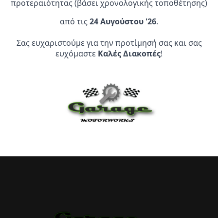
Οι
προτεραιότητας (βάσει χρονολογικής τοποθέτησης)
επιλογές
από τις
24 Αυγούστου '26
.
μπορούν
Επίσημος Αντιπρόσωπος:
να
Σας ευχαριστούμε για την προτίμησή σας και σας
επιλεγούν
ευχόμαστε
Καλές Διακοπές
!
Service Point:
στη
σελίδα
του
προϊόντος
CLEARANCE | ΑΝΑΚΑΛΥΨΤΕ
ΠΡΟΪΟΝΤΑ