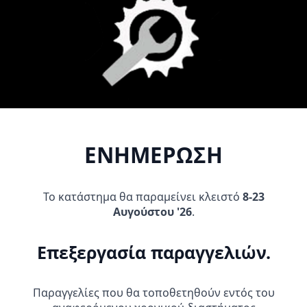
Προσθήκη Στο
Προσθήκη Στο
Καλάθι
Καλάθι
ΕΝΗΜΕΡΩΣΗ
Το κατάστημα θα παραμείνει κλειστό
8-23
Αυγούστου '26
.
AFAM KIT ΑΛΥΣΙΔΟΓΡΑΝΑΖΑ
BREMBO RACING ΤΡΟΜΠΑ
KAWASAKI KAZE-R
ΦΡΕΝΟΥ 17 RCS
112/115+17 MODENAS
309,95
€
100/115/112 R1-G ΧΡΥΣΗ
Επεξεργασία παραγγελιών.
32,95
€
Προσθήκη Στο
Προσθήκη Στο
Παραγγελίες που θα τοποθετηθούν εντός του
Καλάθι
Καλάθι