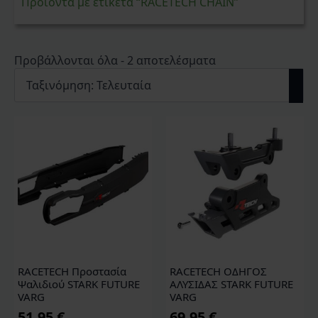
Προϊόντα με ετικέτα “RACETECH CHAIN”
Sorted
Προβάλλονται όλα - 2 αποτελέσματα
by
latest
RACETECH Προστασία
RACETECH ΟΔΗΓΟΣ
Ψαλιδιού STARK FUTURE
ΑΛΥΣΙΔΑΣ STARK FUTURE
VARG
VARG
51,95
€
69,95
€