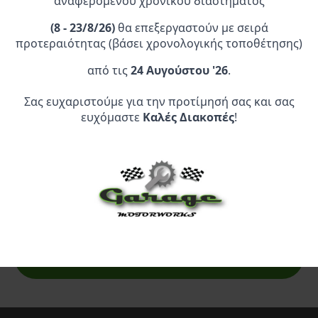
αναφερόμενου χρονικού διαστήματος
(
8 - 23/8/26)
θα επεξεργαστούν με σειρά
προτεραιότητας (βάσει χρονολογικής τοποθέτησης)
από τις
24 Αυγούστου '26
.
Σας ευχαριστούμε για την προτίμησή σας και σας
Επίσημος Αντιπρόσωπος:
ευχόμαστε
Καλές Διακοπές
!
Service Point:
CLEARANCE | ΑΝΑΚΑΛΥΨΤΕ
ΠΡΟΪΟΝΤΑ