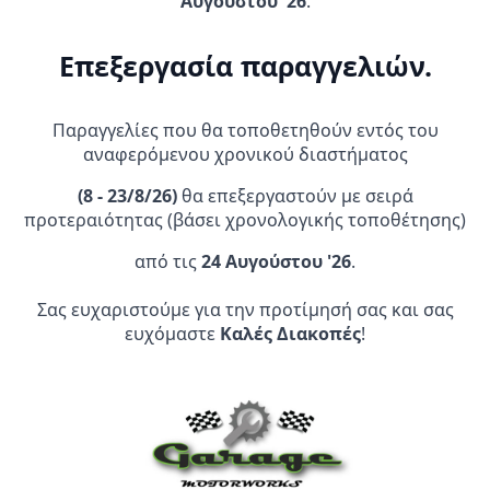
Αυγούστου '26
.
ΣΧΕΤΙΚΆ ΠΡΟΪΌΝΤΑ
Επεξεργασία παραγγελιών.
Παραγγελίες που θα τοποθετηθούν εντός του
αναφερόμενου χρονικού διαστήματος
(
8 - 23/8/26)
θα επεξεργαστούν με σειρά
προτεραιότητας (βάσει χρονολογικής τοποθέτησης)
Ενίσχυση παλάμης
Τάπα Εξάτμισης 2t & 4T
από τις
24 Αυγούστου '26
.
Acerbis_22717.090 μαύρο
Acerbis
9,95
€
9,95
€
Σας ευχαριστούμε για την προτίμησή σας και σας
ευχόμαστε
Καλές Διακοπές
!
Προσθήκη Στο
Αυτό
Επιλογή
Καλάθι
το
προϊόν
έχει
πολλαπλές
παραλλαγές.
Οι