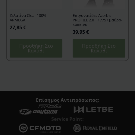
επιλεγούν
στη
σελίδα
Ζελατίνα Clear 100%
Επιγονατίδες Acerbis
ARMEGA
PROFILE 2.0 _ 17757 μαύρο-
του
κόκκινο
27,85
€
προϊόντος
39,95
€
Προσθήκη Στο
Προσθήκη Στο
Καλάθι
Καλάθι
Επίσημος Αντιπρόσωπος:
Service Point: