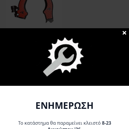
RACETECH Προστατευτικά
Σκελετού KOVE 800X
PRO/RALLY Black-Red
59,95
€
Προσθήκη Στο
Καλάθι
ΕΝΗΜΕΡΩΣΗ
Το κατάστημα θα παραμείνει κλειστό
8-23