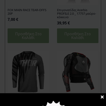
FOX MAIN RACE TEAR-OFFS
Επιγονατίδες Acerbis
20P
PROFILE 2.0 _ 17757 μαύρο-
κόκκινο
7,00
€
39,95
€
Προσθήκη Στο
Προσθήκη Στο
Καλάθι
Καλάθι
THOR Μπλούζα MX SECTOR
Θώρακας Acerbis Scudo CE
TEAR GY/BK LARGE
3.0 _ 22777 μαύρο-γκρί