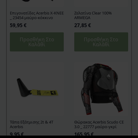
Επιγονατίδες Acerbis X-KNEE
Ζελατίνα Clear 100%
_ 23454 μαύρο-κόκκινο
ARMEGA
59,95
€
27,85
€
Προσθήκη Στο
Προσθήκη Στο
Καλάθι
Καλάθι
Τάπα Εξάτμισης 2t & 4T
Θώρακας Acerbis Scudo CE
Acerbis
3.0 _ 22777 μαύρο-γκρί
9,95
€
165,95
€