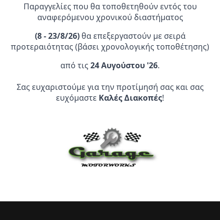
έχει
Παραγγελίες που θα τοποθετηθούν εντός του
πολλαπλές
αναφερόμενου χρονικού διαστήματος
παραλλαγές.
(
8 - 23/8/26)
θα επεξεργαστούν με σειρά
Οι
προτεραιότητας (βάσει χρονολογικής τοποθέτησης)
επιλογές
μπορούν
Επίσημος Αντιπρόσωπος:
από τις
24 Αυγούστου '26
.
να
επιλεγούν
Σας ευχαριστούμε για την προτίμησή σας και σας
Service Point:
στη
ευχόμαστε
Καλές Διακοπές
!
σελίδα
του
προϊόντος
CLEARANCE | ΑΝΑΚΑΛΥΨΤΕ
ΠΡΟΪΟΝΤΑ