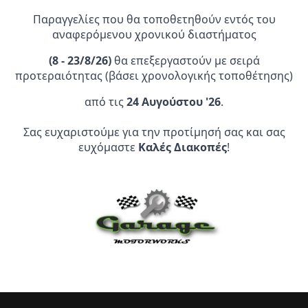
Παραγγελίες που θα τοποθετηθούν εντός του
αναφερόμενου χρονικού διαστήματος
(
8 - 23/8/26)
θα επεξεργαστούν με σειρά
προτεραιότητας (βάσει χρονολογικής τοποθέτησης)
από τις
24 Αυγούστου '26
.
Επίσημος Αντιπρόσωπος:
Σας ευχαριστούμε για την προτίμησή σας και σας
Service Point:
ευχόμαστε
Καλές Διακοπές
!
CLEARANCE | ΑΝΑΚΑΛΥΨΤΕ
ΠΡΟΪΟΝΤΑ