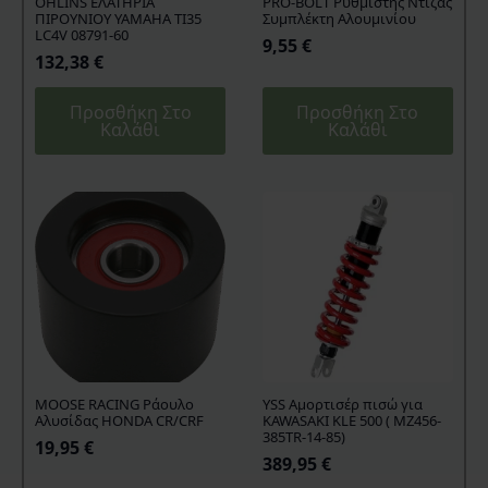
OHLINS ΕΛΑΤΗΡΙΑ
PRO-BOLT Ρυθμιστής Ντίζας
ΠΙΡΟΥΝΙΟΥ YAMAHA TI35
Συμπλέκτη Αλουμινίου
LC4V 08791-60
9,55
€
132,38
€
Προσθήκη Στο
Προσθήκη Στο
Καλάθι
Καλάθι
MOOSE RACING Ράουλο
YSS Αμορτισέρ πισώ για
Αλυσίδας HONDA CR/CRF
KAWASAKI KLE 500 ( MZ456-
385TR-14-85)
19,95
€
389,95
€