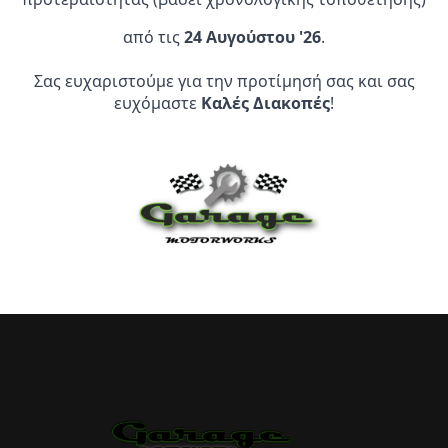
επιλογές
μπορούν
Επίσημος Αντιπρόσωπος:
από τις
24 Αυγούστου '26
.
να
επιλεγούν
Σας ευχαριστούμε για την προτίμησή σας και σας
Service Point:
στη
ευχόμαστε
Καλές Διακοπές
!
σελίδα
του
προϊόντος
CLEARANCE | ΑΝΑΚΑΛΥΨΤΕ
ΠΡΟΪΟΝΤΑ