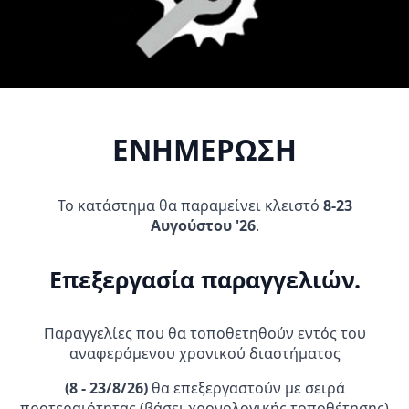
προϊόν
έχει
πολλαπλές
ΠΡΟΣΦΟΡΆ!
παραλλαγές.
Οι
επιλογές
μπορούν
ΕΝΗΜΕΡΩΣΗ
να
επιλεγούν
στη
Το κατάστημα θα παραμείνει κλειστό
8-23
σελίδα
ΜΠΡΕΛΟΚ YAMAHA XMAX
Κράνος LS2 RAPID FF353
Αυγούστου '26
.
SOLID Matt Titanium
του
9,95
€
89,00
€
95,00
€
προϊόντος
Original
Η
price
τρέχουσα
Επεξεργασία παραγγελιών.
Προσθήκη Στο
Αυτό
was:
τιμή
Καλάθι
Επιλογή
το
95,00 €.
είναι:
προϊόν
89,00 €.
Παραγγελίες που θα τοποθετηθούν εντός του
έχει
αναφερόμενου χρονικού διαστήματος
πολλαπλές
παραλλαγές.
(
8 - 23/8/26)
θα επεξεργαστούν με σειρά
Οι
προτεραιότητας (βάσει χρονολογικής τοποθέτησης)