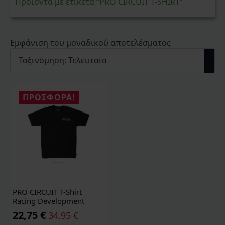
Προϊόντα με ετικέτα “PRO CIRCUIT T-SHIRT”
Εμφάνιση του μοναδικού αποτελέσματος
ΠΡΟΣΦΟΡΆ!
PRO CIRCUIT T-Shirt
Racing Development
22,75
€
34,95
€
Original
Η