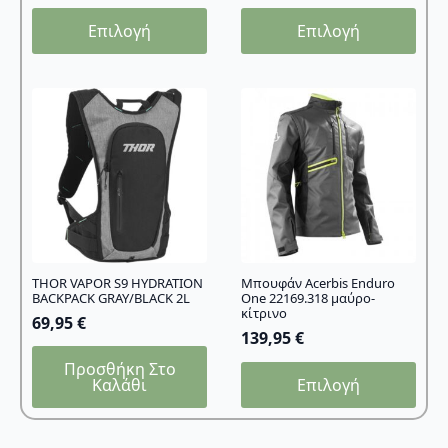
Αυτό
Αυτό
Επιλογή
Επιλογή
το
το
προϊόν
προϊόν
έχει
έχει
πολλαπλές
πολλαπλές
παραλλαγές.
παραλλαγές.
Οι
Οι
επιλογές
επιλογές
μπορούν
μπορούν
να
να
επιλεγούν
επιλεγούν
στη
στη
σελίδα
σελίδα
THOR VAPOR S9 HYDRATION
Μπουφάν Acerbis Enduro
BACKPACK GRAY/BLACK 2L
One 22169.318 μαύρο-
του
του
κίτρινο
69,95
€
προϊόντος
προϊόντος
139,95
€
Προσθήκη Στο
Αυτό
Καλάθι
Επιλογή
το
προϊόν
έχει