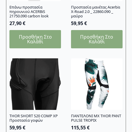
Επάνω προστασία
Προστασία μανέτας Acerbis
πηρουνιού ACERBiS
Χ-Road 2.0 _ 22860.090 _
21750.090 carbon look
μαύρο
27,90
€
59,95
€
Προσθήκη Στο
Προσθήκη Στο
Καλάθι
Καλάθι
THOR SHORT S20 COMP XP
ΠΑΝΤΕΛΟΝΙ MX THOR PANT
Προστασία γοφών
PULSE TROPIX
59,95
€
115,55
€