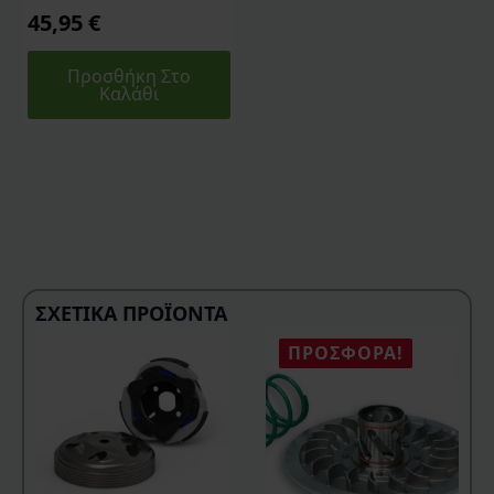
45,95
€
Προσθήκη Στο
Καλάθι
ΣΧΕΤΙΚΆ ΠΡΟΪΌΝΤΑ
ΠΡΟΣΦΟΡΆ!