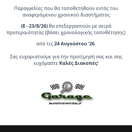
Παραγγελίες που θα τοποθετηθούν εντός του
αναφερόμενου χρονικού διαστήματος
(
8 - 23/8/26)
θα επεξεργαστούν με σειρά
προτεραιότητας (βάσει χρονολογικής τοποθέτησης)
από τις
24 Αυγούστου '26
.
Επίσημος Αντιπρόσωπος:
Σας ευχαριστούμε για την προτίμησή σας και σας
Service Point:
ευχόμαστε
Καλές Διακοπές
!
CLEARANCE | ΑΝΑΚΑΛΥΨΤΕ
ΠΡΟΪΟΝΤΑ