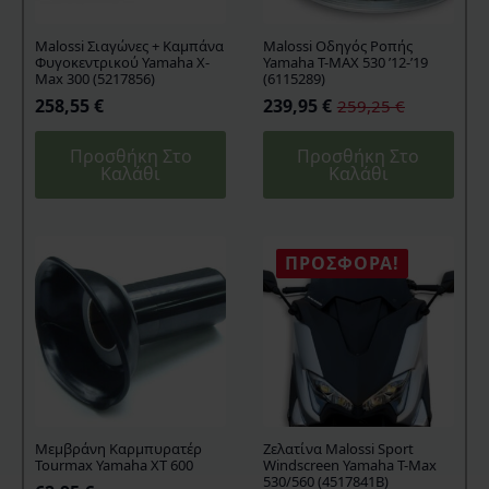
Malossi Σιαγώνες + Καμπάνα
Malossi Οδηγός Ροπής
Φυγοκεντρικού Yamaha X-
Yamaha T-MAX 530 ’12-’19
Max 300 (5217856)
(6115289)
258,55
€
239,95
€
259,25
€
Original
Η
price
τρέχουσα
Προσθήκη Στο
Προσθήκη Στο
was:
τιμή
Καλάθι
Καλάθι
259,25 €.
είναι:
239,95 €.
ΠΡΟΣΦΟΡΆ!
Μεμβράνη Καρμπυρατέρ
Ζελατίνα Malossi Sport
Tourmax Yamaha XT 600
Windscreen Yamaha T-Max
530/560 (4517841B)