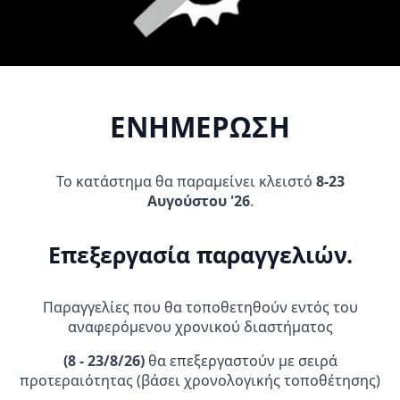
Προσθήκη Στο
Αυτό
Καλάθι
Επιλογή
το
προϊόν
έχει
πολλαπλές
ΠΡΟΣΦΟΡΆ!
ΕΝΗΜΕΡΩΣΗ
παραλλαγές.
Οι
επιλογές
Το κατάστημα θα παραμείνει κλειστό
8-23
μπορούν
Αυγούστου '26
.
να
επιλεγούν
στη
Επεξεργασία παραγγελιών.
σελίδα
Ενίσχυση παλάμης
Κράνος THOR SECTOR FADER
Acerbis_22717.090 μαύρο
του
64,95
€
107,90
€
Original
Η
9,95
€
προϊόντος
Παραγγελίες που θα τοποθετηθούν εντός του
price
τρέχουσα
αναφερόμενου χρονικού διαστήματος
was:
τιμή
Αυτό
Αυτό
Επιλογή
Επιλογή
107,90 €.
είναι:
το
το
(
8 - 23/8/26)
θα επεξεργαστούν με σειρά
64,95 €.
προϊόν
προϊόν
προτεραιότητας (βάσει χρονολογικής τοποθέτησης)
έχει
έχει