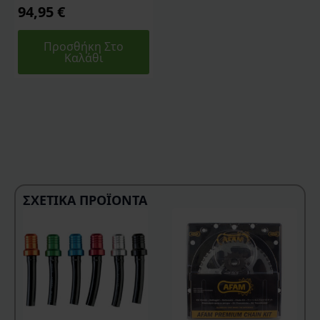
94,95
€
Προσθήκη Στο
Καλάθι
ΣΧΕΤΙΚΆ ΠΡΟΪΌΝΤΑ