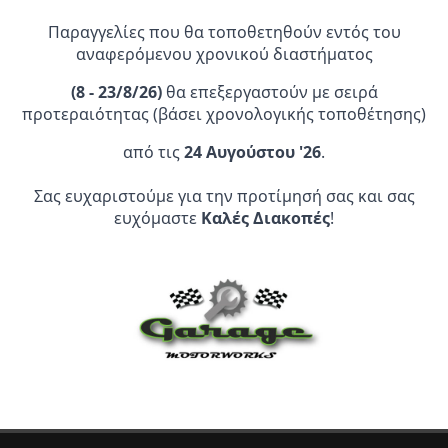
28,95 €.
Παραγγελίες που θα τοποθετηθούν εντός του
αναφερόμενου χρονικού διαστήματος
(
8 - 23/8/26)
θα επεξεργαστούν με σειρά
προτεραιότητας (βάσει χρονολογικής τοποθέτησης)
από τις
24 Αυγούστου '26
.
Επίσημος Αντιπρόσωπος:
Σας ευχαριστούμε για την προτίμησή σας και σας
ευχόμαστε
Καλές Διακοπές
!
Service Point:
CLEARANCE | ΑΝΑΚΑΛΥΨΤΕ
ΠΡΟΪΟΝΤΑ