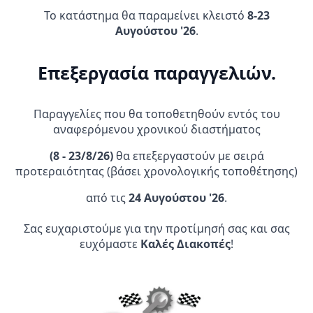
Καλάθι
Καλάθι
Το κατάστημα θα παραμείνει κλειστό
8-23
Αυγούστου '26
.
Επεξεργασία παραγγελιών.
Παραγγελίες που θα τοποθετηθούν εντός του
αναφερόμενου χρονικού διαστήματος
(
8 - 23/8/26)
θα επεξεργαστούν με σειρά
προτεραιότητας (βάσει χρονολογικής τοποθέτησης)
Denali Προβολάκι D4 LED
Denali T3 Φλας Και Φως
Πορείας Πίσω
από τις
24 Αυγούστου '26
.
259,95
€
179,95
€
Σας ευχαριστούμε για την προτίμησή σας και σας
Προσθήκη Στο
Προσθήκη Στο
ευχόμαστε
Καλές Διακοπές
!
Καλάθι
Καλάθι