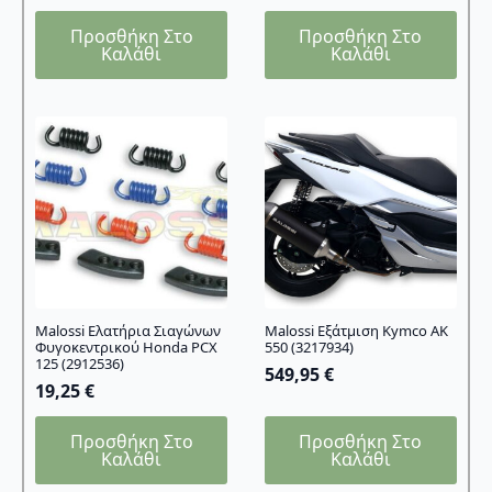
Προσθήκη Στο
Προσθήκη Στο
Καλάθι
Καλάθι
Malossi Ελατήρια Σιαγώνων
Malossi Εξάτμιση Kymco AK
Φυγοκεντρικού Honda PCX
550 (3217934)
125 (2912536)
549,95
€
19,25
€
Προσθήκη Στο
Προσθήκη Στο
Καλάθι
Καλάθι