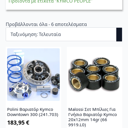
Προϊόντα με ετικέτα “KYMCO PEOPLE”
Sorted
Προβάλλονται όλα - 6 αποτελέσματα
by
latest
Polini Βαριατόρ Kymco
Malossi Σετ Μπίλιες Για
Downtown 300 (241.703)
Γνήσιο Βαριατόρ Kymco
20x12mm 14gr (66
183,95
€
9919.L0)