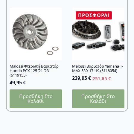
ΠΡΟΣΦΟΡΆ!
Malossi Φτερωτή Βαριατόρ
Malossi Βαριατόρ Yamaha T-
Honda PCX 125 ’21-’23
MAX 530 ’17-’19 (5118054)
(6119155)
239,95
€
251,65
€
Original
Η
49,95
€
price
τρέχουσα
was:
τιμή
Προσθήκη Στο
Προσθήκη Στο
251,65 €.
είναι:
Καλάθι
Καλάθι
239,95 €.