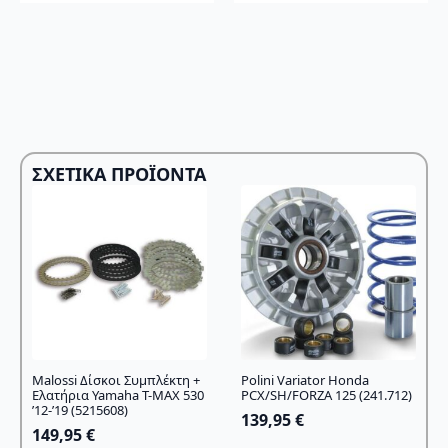
162,95 €.
ΣΧΕΤΙΚΆ ΠΡΟΪΌΝΤΑ
Malossi Δίσκοι Συμπλέκτη +
Polini Variator Honda
Ελατήρια Yamaha T-MAX 530
PCX/SH/FORZA 125 (241.712)
’12-’19 (5215608)
139,95
€
149,95
€