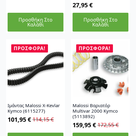
27,95
€
Προσθήκη Στο
Προσθήκη Στο
Καλάθι
Καλάθι
ΠΡΟΣΦΟΡΆ!
ΠΡΟΣΦΟΡΆ!
Ιμάντας Malossi X-Kevlar
Malossi Βαριατόρ
Kymco (6115277)
Multivar 2000 Kymco
(5113892)
101,95
€
114,15
€
Original
Η
159,95
€
172,55
€
Original
Η
price
τρέχουσα
price
τρέχουσα