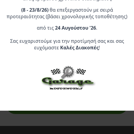
29,95 €.
(
8 - 23/8/26)
θα επεξεργαστούν με σειρά
προτεραιότητας (βάσει χρονολογικής τοποθέτησης)
από τις
24 Αυγούστου '26
.
Σας ευχαριστούμε για την προτίμησή σας και σας
Επίσημος Αντιπρόσωπος:
ευχόμαστε
Καλές Διακοπές
!
Service Point:
CLEARANCE | ΑΝΑΚΑΛΥΨΤΕ
ΠΡΟΪΟΝΤΑ