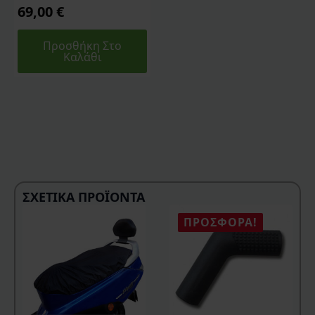
69,00
€
Προσθήκη Στο
Καλάθι
ΣΧΕΤΙΚΆ ΠΡΟΪΌΝΤΑ
ΠΡΟΣΦΟΡΆ!