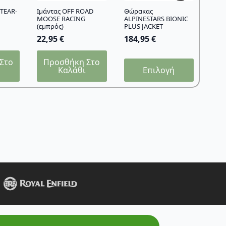
TEAR-
Ιμάντας OFF ROAD
Θώρακας
MOOSE RACING
ALPINESTARS BIONIC
(εμπρός)
PLUS JACKET
22,95
€
184,95
€
Στο
Προσθήκη Στο
Αυτό
Καλάθι
Επιλογή
το
προϊόν
έχει
πολλαπλές
παραλλαγές.
Οι
επιλογές
μπορούν
να
επιλεγούν
στη
σελίδα
του
προϊόντος