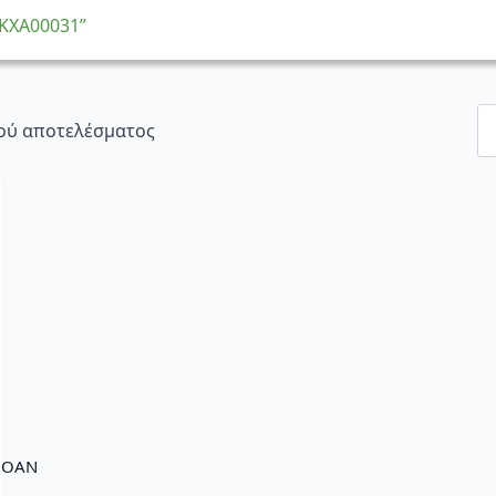
“KXA00031”
ού αποτελέσματος
GOAN