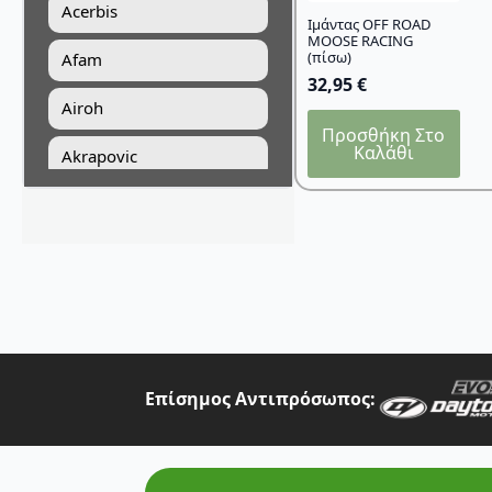
Acerbis
Ιμάντας OFF ROAD
MOOSE RACING
(πίσω)
Afam
32,95
€
Airoh
Προσθήκη Στο
Καλάθι
Akrapovic
All Balls Racing
Alpinestars
Answer
Art Moto
Athena
Επίσημος Αντιπρόσωπος:
Auvray