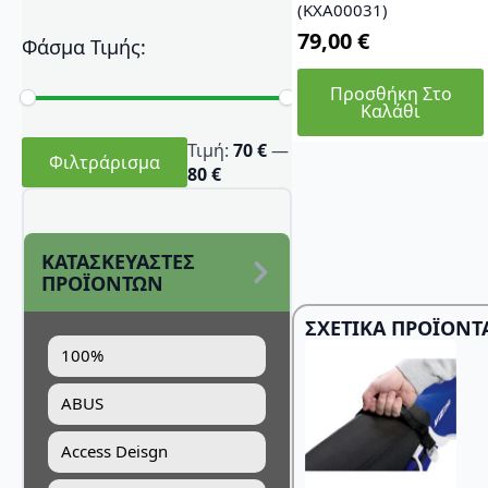
(KXA00031)
79,00
€
Φάσμα Τιμής:
Προσθήκη Στο
Καλάθι
Ελάχιστη
Μέγιστη
Τιμή:
70 €
—
τιμή
τιμή
Φιλτράρισμα
80 €
ΚΑΤΑΣΚΕΥΑΣΤΕΣ
ΠΡΟΪΟΝΤΩΝ
ΣΧΕΤΙΚΆ ΠΡΟΪΌΝΤ
100%
ABUS
Access Deisgn