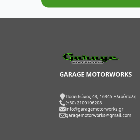
AXP Racing
Barkbusters
Barnett Clutches
Bihr
Biltwell
Bitubo
GARAGE MOTORWORKS
Blackbird
Ποσειδώνος 43, 16345 Ηλιούπολη
BMC Air Filters
(+30) 2100106208
info@garagemotorworks.gr
BMW Genuine Parts
garagemotorworks@gmail.com
Boyesen
Braking