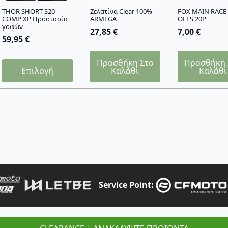
THOR SHORT S20
Ζελατίνα Clear 100%
FOX MAIN RACE 
COMP XP Προστασία
ARMEGA
OFFS 20P
γοφών
27,85
€
7,00
€
59,95
€
Προσθήκη Στο
Προσθήκη 
Αυτό
Επιλογή
Καλάθι
Καλάθι
το
προϊόν
έχει
πολλαπλές
παραλλαγές.
Οι
επιλογές
μπορούν
να
επιλεγούν
Service Point:
στη
σελίδα
του
προϊόντος