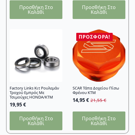
Προσθήκη Στο
Προσθήκη Στο
Καλάθι
Καλάθι
ΠΡΟΣΦΟΡΆ!
Factory Links Κιτ Ρουλεμάν
SCAR Τάπα Δοχείου Πίσω
Τροχού Εμπρός Με
Φρένου KTM
Τσιμούχες HONDA/KTM
14,95
€
21,55
€
Original
Η
19,95
€
price
τρέχουσα
was:
τιμή
Προσθήκη Στο
Προσθήκη Στο
21,55 €.
είναι:
Καλάθι
Καλάθι
14,95 €.