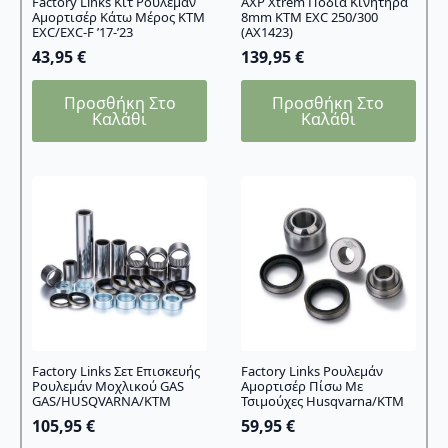
Factory Links Κιτ Ρουλεμάν
AXP Xtrem Ποδιά Κινητήρα
Αμορτισέρ Κάτω Μέρος KTM
8mm KTM EXC 250/300
EXC/EXC-F ’17-’23
(AX1423)
43,95
€
139,95
€
Προσθήκη Στο
Προσθήκη Στο
Καλάθι
Καλάθι
Factory Links Σετ Επισκευής
Factory Links Ρουλεμάν
Ρουλεμάν Μοχλικού GAS
Αμορτισέρ Πίσω Με
GAS/HUSQVARNA/KTM
Τσιμούχες Husqvarna/KTM
105,95
€
59,95
€