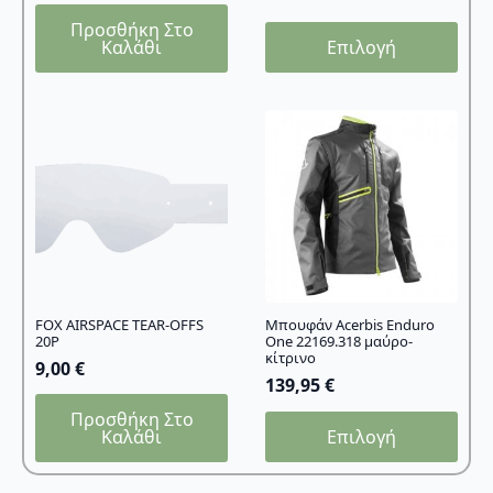
Προσθήκη Στο
Αυτό
Καλάθι
Επιλογή
το
προϊόν
έχει
πολλαπλές
παραλλαγές.
Οι
επιλογές
μπορούν
να
επιλεγούν
στη
σελίδα
FOX AIRSPACE TEAR-OFFS
Μπουφάν Acerbis Enduro
20P
One 22169.318 μαύρο-
του
κίτρινο
9,00
€
προϊόντος
139,95
€
Προσθήκη Στο
Αυτό
Καλάθι
Επιλογή
το
προϊόν