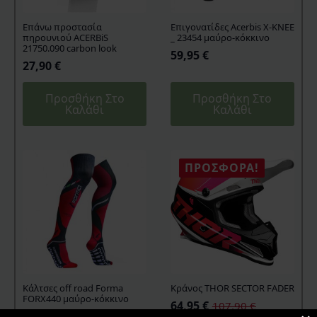
Επάνω προστασία
Επιγονατίδες Acerbis X-KNEE
πηρουνιού ACERBiS
_ 23454 μαύρο-κόκκινο
21750.090 carbon look
59,95
€
27,90
€
Προσθήκη Στο
Προσθήκη Στο
Καλάθι
Καλάθι
ΠΡΟΣΦΟΡΆ!
Κάλτσες off road Forma
Κράνος THOR SECTOR FADER
FORX440 μαύρο-κόκκινο
64,95
€
107,90
€
Original
Η
14,80
€