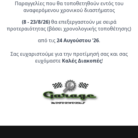
έχει
Παραγγελίες που θα τοποθετηθούν εντός του
πολλαπλές
αναφερόμενου χρονικού διαστήματος
παραλλαγές.
Οι
(
8 - 23/8/26)
θα επεξεργαστούν με σειρά
επιλογές
προτεραιότητας (βάσει χρονολογικής τοποθέτησης)
μπορούν
Επίσημος Αντιπρόσωπος:
από τις
24 Αυγούστου '26
.
να
επιλεγούν
Σας ευχαριστούμε για την προτίμησή σας και σας
Service Point:
στη
ευχόμαστε
Καλές Διακοπές
!
σελίδα
του
προϊόντος
CLEARANCE | ΑΝΑΚΑΛΥΨΤΕ
ΠΡΟΪΟΝΤΑ