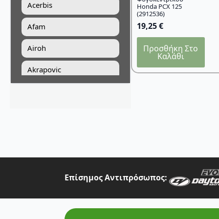
Acerbis
Honda PCX 125
(2912536)
19,25
€
Afam
Προσθήκη Στο
Airoh
Καλάθι
Akrapovic
All Balls Racing
Alpinestars
Answer
Art Moto
Athena
Επίσημος Αντιπρόσωπος:
Auvray