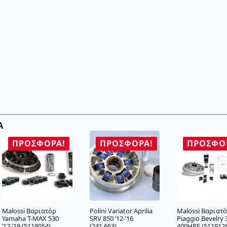
Α
ΠΡΟΣΦΟΡΆ!
ΠΡΟΣΦΟΡΆ!
ΠΡΟΣΦΟ
Malossi Βαριατόρ
Polini Variator Aprilia
Malossi Βαριατ
Yamaha T-MAX 530
SRV 850 ’12-’16
Piaggio Bevelry 
’17-’19 (5118054)
(241.663)
400HPE (511912