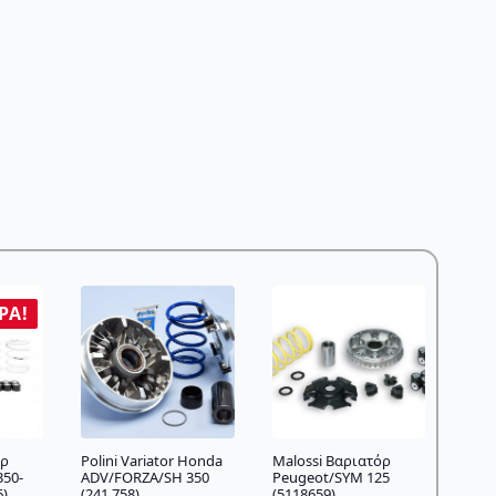
ΡΆ!
όρ
Polini Variator Honda
Malossi Βαριατόρ
350-
ADV/FORZA/SH 350
Peugeot/SYM 125
6)
(241.758)
(5118659)