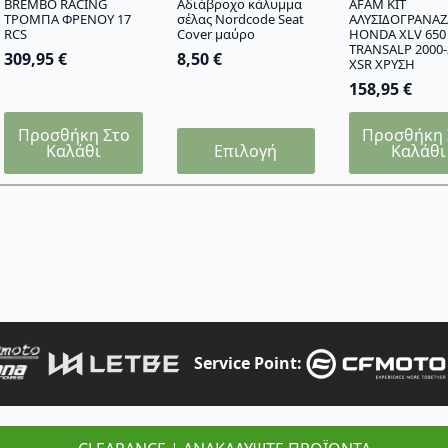
BREMBO RACING
Aδιάβροχο κάλυμμα
AFAM KIT
ΤΡΟΜΠΑ ΦΡΕΝΟΥ 17
σέλας Nordcode Seat
ΑΛΥΣΙΔΟΓΡΑΝΑΖ
RCS
Cover μαύρο
HONDA XLV 650
TRANSALP 2000-
309,95
€
8,50
€
XSR ΧΡΥΣΗ
158,95
€
Προσθήκη Στο
Προσθήκη 
Αυτό
Καλάθι
Επιλογή
Καλάθι
το
προϊόν
έχει
πολλαπλές
παραλλαγές.
Οι
επιλογές
μπορούν
να
επιλεγούν
Service Point:
στη
σελίδα
του
προϊόντος