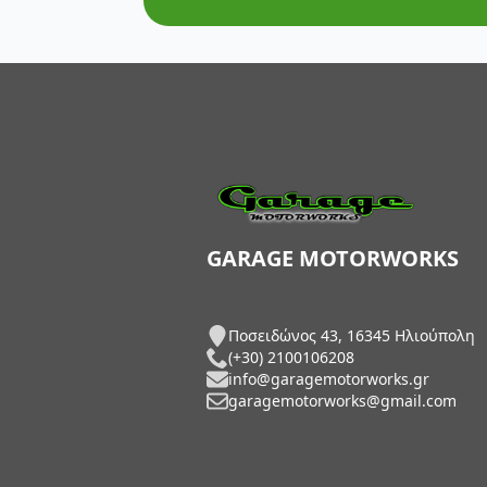
AXP Racing
Barkbusters
Barnett Clutches
Bihr
Biltwell
Bitubo
GARAGE MOTORWORKS
Blackbird
Ποσειδώνος 43, 16345 Ηλιούπολη
BMC Air Filters
(+30) 2100106208
info@garagemotorworks.gr
BMW Genuine Parts
garagemotorworks@gmail.com
Boyesen
Braking