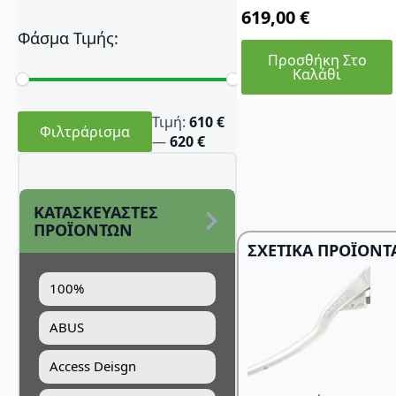
619,00
€
Φάσμα Τιμής:
Προσθήκη Στο
Καλάθι
Ελάχιστη
Μέγιστη
Τιμή:
610 €
τιμή
τιμή
Φιλτράρισμα
—
620 €
ΚΑΤΑΣΚΕΥΑΣΤΕΣ
ΠΡΟΪΟΝΤΩΝ
ΣΧΕΤΙΚΆ ΠΡΟΪΌΝΤ
100%
ABUS
Access Deisgn