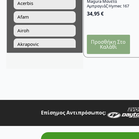
Magura Μανέτα
Acerbis
Αμπραγιάζ Hymec 167
34,95
€
Afam
Airoh
Προσθήκη Στο
Akrapovic
Καλάθι
All Balls Racing
Alpinestars
Answer
Art Moto
Athena
Επίσημος Αντιπρόσωπος:
Auvray