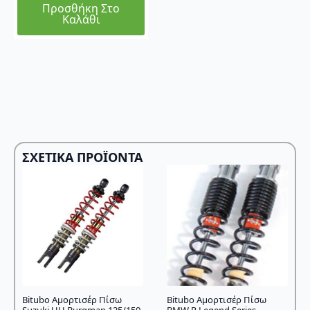
Προσθήκη Στο
Καλάθι
ΣΧΕΤΙΚΆ ΠΡΟΪΌΝΤΑ
Bitubo Αμορτισέρ Πίσω
Bitubo Αμορτισέρ Πίσω
Suzuki UH Burgman 125/150
BMW R Legend Series