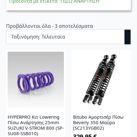
Προϊόντα με ετικέτα “ΠΙΣΩ ΑΝΑΡΤΗΣΗ”
Sorted
Προβάλλονται όλα - 3 αποτελέσματα
by
latest
HYPERPRO Κιτ Lowering
Bitubo Αμορτισέρ Πίσω
Πίσω Ανάρτησης 25mm
Beverly 350 Μαύρο
SUZUKI V-STROM 800 (SP-
(SC213YGB02)
SU08-SSB010)
329,95
€