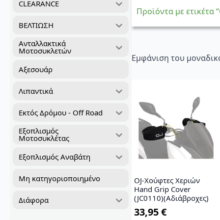
CLEARANCE
Προϊόντα με ετικέτα
ΒΕΛΤΙΩΣΗ
Ανταλλακτικά
Μοτοσυκλετών
Εμφάνιση του μοναδικ
Αξεσουάρ
Λιπαντικά
Εκτός Δρόμου - Off Road
Εξοπλισμός
Μοτοσυκλέτας
Εξοπλισμός Αναβάτη
Μη κατηγοριοποιημένο
ΟJ-Xούφτες Χεριών
Hand Grip Cover
(JC0110)(Aδιάβροχες)
Διάφορα
33,95
€