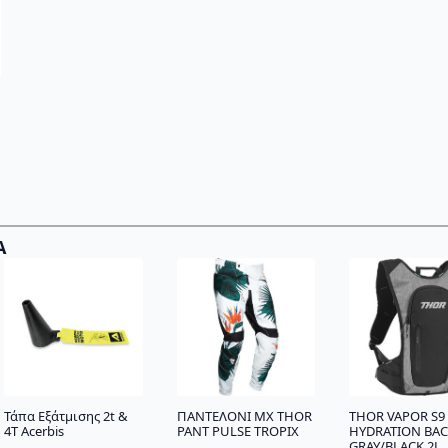
Α
Τάπα Εξάτμισης 2t &
ΠΑΝΤΕΛΟΝΙ MX THOR
THOR VAPOR S9
4T Acerbis
PANT PULSE TROPIX
HYDRATION BA
GRAY/BLACK 2L