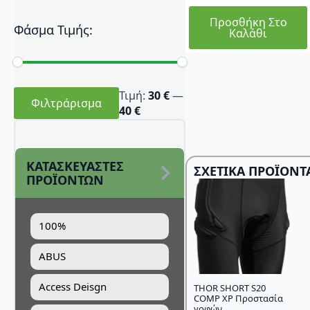
Προσθήκη Στο
Φάσμα Τιμής:
Καλάθι
Ελάχιστη
Μέγιστη
Τιμή:
30 €
—
τιμή
τιμή
Φιλτράρισμα
40 €
ΚΑΤΑΣΚΕΥΑΣΤΕΣ
ΣΧΕΤΙΚΆ ΠΡΟΪΌΝΤ
ΠΡΟΪΟΝΤΩΝ
100%
ABUS
Access Deisgn
THOR SHORT S20
COMP XP Προστασία
γοφών