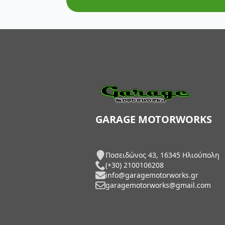
AXP Racing
Barkbusters
Barnett Clutches
Bihr
Biltwell
Bitubo
GARAGE MOTORWORKS
Blackbird
Ποσειδώνος 43, 16345 Ηλιούπολη
BMC Air Filters
(+30) 2100106208
info@garagemotorworks.gr
BMW Genuine Parts
garagemotorworks@gmail.com
Boyesen
Braking