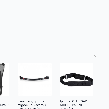
Ελαστικός ιμάντας
Ιμάντας OFF ROAD
CKPACK
πηρουνιου Acerbis
MOOSE RACING
23578.090 μαύρο
(εμπρός)