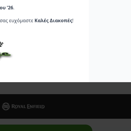
XR ’20-’23
Lower)
ου '26
.
315,95
€
851,95
€
 σας ευχόμαστε
Καλές Διακοπές
!
Στο
Προσθήκη Στο
Προσθήκη Στο
Καλάθι
Καλάθι