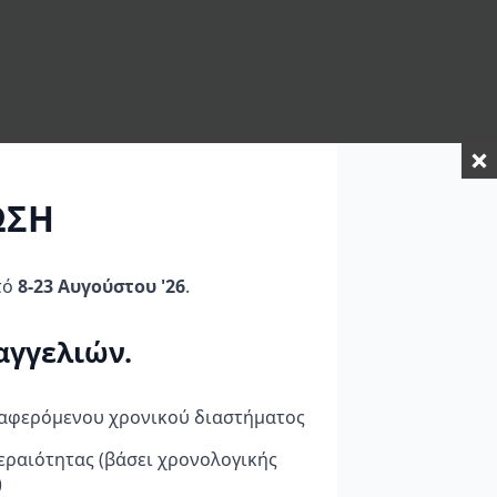
ΩΣΗ
τό
8-23 Αυγούστου '26
.
αγγελιών.
ναφερόμενου χρονικού διαστήματος
εραιότητας (βάσει χρονολογικής
Α BMW
GB Racing Σετ
IXIL Διπλό Τελικό
Προστατευτικά
Εξάτμισης Race Xtrem
)
Κινητήρα BMW S 1000
Dual Slip on (Upper &