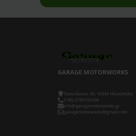
AXP Racing
Barkbusters
Barnett Clutches
Bihr
Biltwell
Bitubo
GARAGE MOTORWORKS
Blackbird
Ποσειδώνος 43, 16345 Ηλιούπολη
BMC Air Filters
(+30) 2100106208
info@garagemotorworks.gr
BMW Genuine Parts
garagemotorworks@gmail.com
Boyesen
Braking