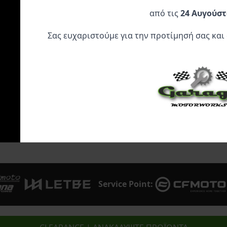
299,95
€
224,95
€
99,95
€
από τις
24 Αυγούστ
Σας ευχαριστούμε για την προτίμησή σας και
Προσθήκη Στο
Προσθήκη Στο
Προσθήκη 
Καλάθι
Καλάθι
Καλάθι
Service Point: