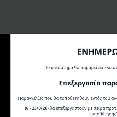
ΕΝΗΜΕΡ
Α
Το κατάστημα θα παραμείνει κλεισ
Επεξεργασία παρ
Παραγγελίες που θα τοποθετηθούν εντός του α
(
8 - 23/8/26)
θα επεξεργαστούν με σειρά προτ
AXP Adventure Ποδιά
SW-MOTECH Κάγκελα
WRS – ΖΕΛΑΤΙΝ
Κινητήρα 8mm BMW R
Κινητήρα BMW S 1000
S 1000 XR ’20-’23
τοποθέτησης
1250 GS/GSA (AX1600)
XR
(BM065NL)