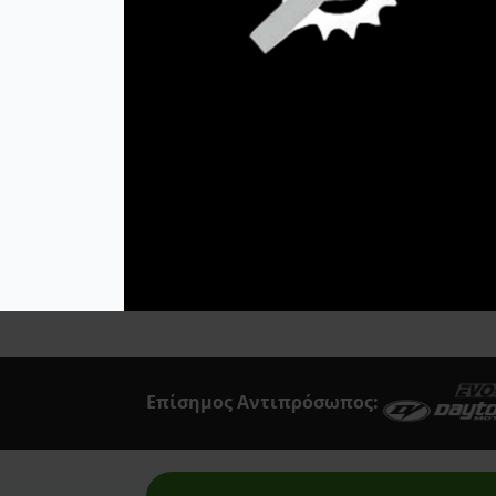
Acerbis
(1250)
849,95
€
Afam
Προσθήκη Στο
Airoh
Καλάθι
Akrapovic
All Balls Racing
Alpinestars
Answer
Art Moto
Athena
Επίσημος Αντιπρόσωπος:
Auvray