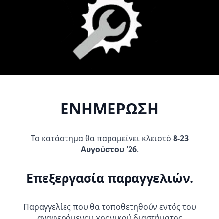
31,95
€
31,95
€
Προσθήκη Στο
Προσθήκη Στο
Καλάθι
Καλάθι
ΕΝΗΜΕΡΩΣΗ
Το κατάστημα θα παραμείνει κλειστό
8-23
Αυγούστου '26
.
REGINA ΑΛΥΣΙΔΟΓΡΑΝΑΖΑ
AFAM ΑΛΥΣΙΔΟΓΡΑΝΑΖΑ ΚΙΤ
ΚΙΤ YAMAHA TENERE 700
HONDA SUPRA GTR 150 R1-G
Επεξεργασία παραγγελιών.
219,95
€
33,95
€
Προσθήκη Στο
Προσθήκη Στο
Παραγγελίες που θα τοποθετηθούν εντός του
Καλάθι
Καλάθι
αναφερόμενου χρονικού διαστήματος