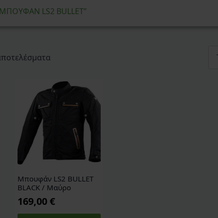
 “ΜΠΟΥΦΑΝ LS2 BULLET”
Sorted
 αποτελέσματα
by
latest
Μπουφάν LS2 BULLET
BLACK / Μαύρο
169,00
€