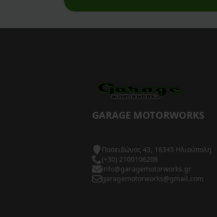
AXP Racing
Barkbusters
Barnett Clutches
Bihr
Biltwell
Bitubo
GARAGE MOTORWORKS
Blackbird
Ποσειδώνος 43, 16345 Ηλιούπολη
BMC Air Filters
(+30) 2100106208
info@garagemotorworks.gr
BMW Genuine Parts
garagemotorworks@gmail.com
Boyesen
Braking