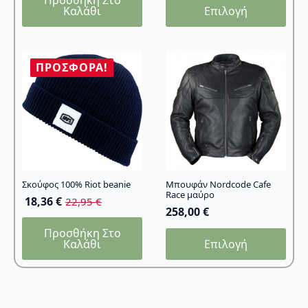
Αυτό
Καλάθι
Επιλογή
το
προϊόν
έχει
πολλαπλές
ΠΡΟΣΦΟΡΆ!
παραλλαγές.
Οι
επιλογές
μπορούν
να
επιλεγούν
στη
σελίδα
Σκούφος 100% Riot beanie
Μπουφάν Nordcode Cafe
Race μαύρο
του
18,36
€
22,95
€
258,00
€
προϊόντος
Προσθήκη Στο
Αυτό
Καλάθι
Επιλογή
το
προϊόν
έχει
πολλαπλές