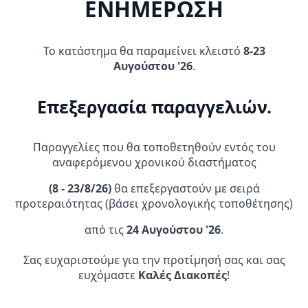
ΕΝΗΜΕΡΩΣΗ
Οι
Οι
επιλογές
επιλογές
μπορούν
μπορούν
Το κατάστημα θα παραμείνει κλειστό
8-23
να
να
Αυγούστου '26
.
επιλεγούν
επιλεγούν
στη
στη
σελίδα
σελίδα
Επεξεργασία παραγγελιών.
Κράνος LS2 STROBE FF325
Αδιάβροχο σέτ Acerbis _ Rain
SOLID BLACK MATT
Suit Logo_ 16428.090 μαύρο
του
του
125,00
€
49,95
€
129,00
€
προϊόντος
προϊόντος
Original
Η
Παραγγελίες που θα τοποθετηθούν εντός του
price
τρέχουσα
Αυτό
Αυτό
Επιλογή
Επιλογή
was:
τιμή
αναφερόμενου χρονικού διαστήματος
το
το
129,00 €.
είναι:
προϊόν
προϊόν
125,00 €.
(
8 - 23/8/26)
θα επεξεργαστούν με σειρά
έχει
έχει
προτεραιότητας (βάσει χρονολογικής τοποθέτησης)
πολλαπλές
πολλαπλές
ΠΡΟΣΦΟΡΆ!
παραλλαγές.
παραλλαγές.
από τις
24 Αυγούστου '26
.
Οι
Οι
επιλογές
επιλογές
Σας ευχαριστούμε για την προτίμησή σας και σας
μπορούν
μπορούν
ευχόμαστε
Καλές Διακοπές
!
να
να
επιλεγούν
επιλεγούν