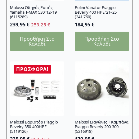
Malossi Οδηγός Ροπής
Polini Variator Piaggio
Yamaha T-MAX 530 ’12-’19
Beverly 400 HPE ’21-’25
(6115289)
(241.760)
239,95
€
184,95
€
259,25
€
Original
Η
price
τρέχουσα
Προσθήκη Στο
Προσθήκη Στο
was:
τιμή
Καλάθι
Καλάθι
259,25 €.
είναι:
239,95 €.
ΠΡΟΣΦΟΡΆ!
Malossi Βαριατόρ Piaggio
Malossi Σιαγώνες + Καμπάνα
Bevelry 350-400HPE
Piaggio Beverly 200-300
(5119126)
(5216918)
235,95
€
179,95
€