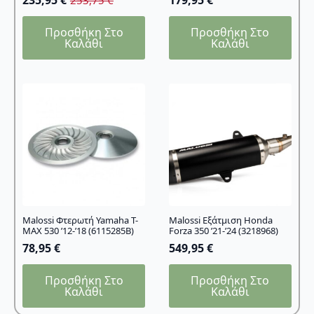
253,75
€
Original
Η
price
τρέχουσα
Προσθήκη Στο
Προσθήκη Στο
was:
τιμή
Καλάθι
Καλάθι
253,75 €.
είναι:
235,95 €.
Malossi Φτερωτή Yamaha T-
Malossi Εξάτμιση Honda
MAX 530 ’12-’18 (6115285B)
Forza 350 ’21-’24 (3218968)
78,95
€
549,95
€
Προσθήκη Στο
Προσθήκη Στο
Καλάθι
Καλάθι