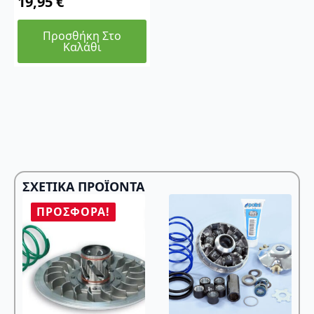
19,95
€
Προσθήκη Στο
Καλάθι
ΣΧΕΤΙΚΆ ΠΡΟΪΌΝΤΑ
ΠΡΟΣΦΟΡΆ!